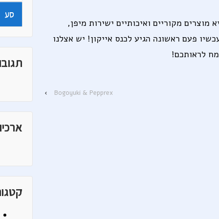
for:
א מוצרים מקוריים ואיכותיים ישירות מיפן,
כשיו פעם ראשונה הגיע לכנס אייקון! יש אצלנו
שמח לראותכם!
תגובו
›
Bogoyuki & Pepprex
ארכיונ
קטגור