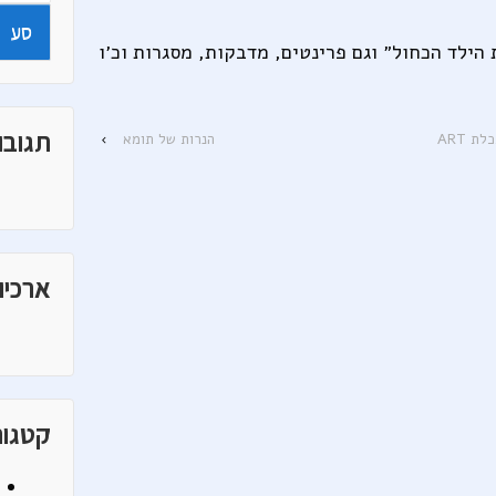
for:
הילד הכחול״ וגם פרינטים, מדבקות, מסגרות וכ׳ו
תגובו
 ART
הנרות של תומא
›
ארכיונ
קטגור